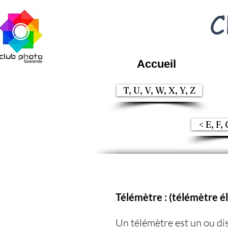
C
Accueil
T, U, V, W, X, Y, Z
< E, F, 
Télémètre : (télémètre é
Un télémètre est un ou dis