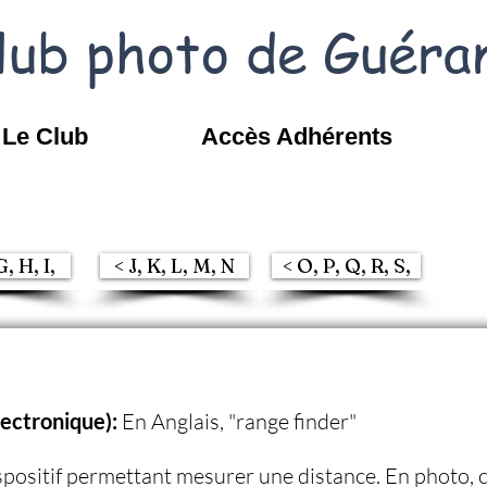
lub photo de Guéra
Le Club
Accès Adhérents
G, H, I,
< J, K, L, M, N
< O, P, Q, R, S,
lectronique):
En Anglais, "range finder"
positif permettant mesurer une distance. En photo, c'