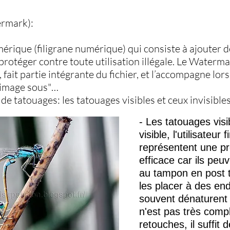
ermark):
umérique (filigrane numérique) qui consiste à ajouter 
 protéger contre toute utilisation illégale. Le Waterma
 fait partie intégrante du fichier, et l’accompagne lor
l’image sous"…
de tatouages: les tatouages visibles et ceux invisibles
- Les tatouages visi
visible, l'utilisateur 
représentent une p
efficace car ils peu
au tampon en post tr
les placer à des end
souvent dénaturent l
n'est pas très compl
retouches, il suffit