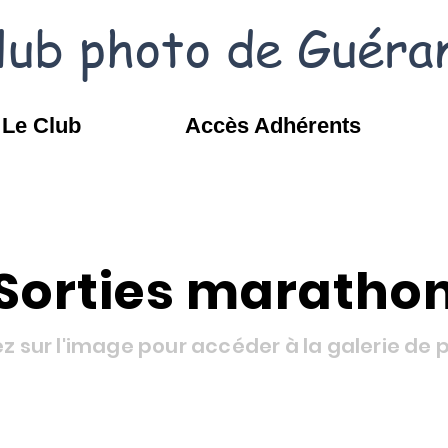
lub photo de Guéra
Le Club
Accès Adhérents
Sorties maratho
ez sur l'image pour accéder à la galerie de 