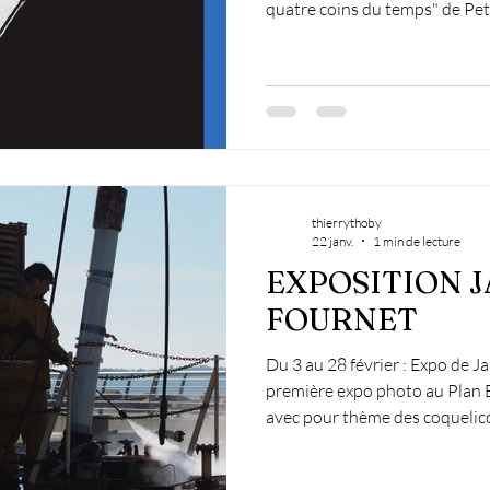
quatre coins du temps" de Peter Knapp. Le
ne pas manquer : Rencontre avec Peter Knapp Jeudi 5 mars
à 18h – Palais des Arts Un mo
rencontrer le photographe, dé
échanger autour de sa vision d
inscription auprès de l’accueil du Kiosque. 
l’exposition Tous les je
thierrythoby
22 janv.
1 min de lecture
EXPOSITION J
FOURNET
Du 3 au 28 février : Expo de Janie FOURNET Après une
première expo photo au Plan
avec pour thème des coquelicot
clichés pris à La Turballe et de les partager. Date / Heure
Date(s) - 03/02/2026 - 28/02