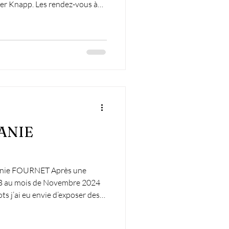
s rendez-vous à
ment privilégié pour
couvrir son parcours et
e l’image. 👉 Gratuit, sur
Visites guidées de
ANIE
 B au mois de Novembre 2024
s j’ai eu envie d’exposer des
/2026 Toute la journée