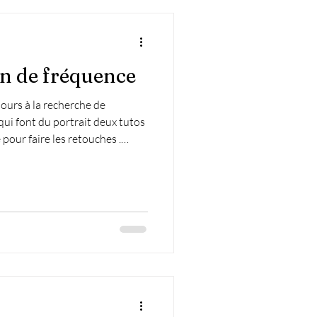
on de fréquence
ours à la recherche de
ui font du portrait deux tutos
pour faire les retouches .
e fréquences? Essentiellement,
quences est de séparer les
mage sur deux calques
 portrait ou de mode, c’est une
cher la peau. En effet, elle