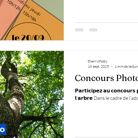
thierrythoby
16 sept. 2025
1 min de lectur
Concours Phot
𝗣𝗮𝗿𝘁𝗶𝗰𝗶𝗽𝗲𝘇 𝗮𝘂 𝗰𝗼𝗻𝗰𝗼𝘂𝗿𝘀 
𝗹'𝗮𝗿𝗯𝗿𝗲 Dans le cadre de l’a