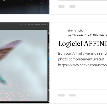
Emplacement Café-Epicerie L
thierrythoby
15 nov. 2025
1 min de lecture
Logiciel AFFIN
Bonjour Affinity viens de rend
photo complètement gratuit
https://www.canva.com/newsr