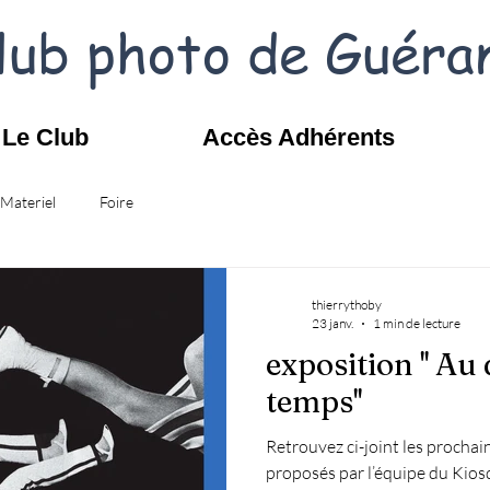
lub photo de Guéra
Le Club
Accès Adhérents
Materiel
Foire
thierrythoby
23 janv.
1 min de lecture
exposition '' Au
temps''
Retrouvez ci-joint les prochai
proposés par l’équipe du Kiosq