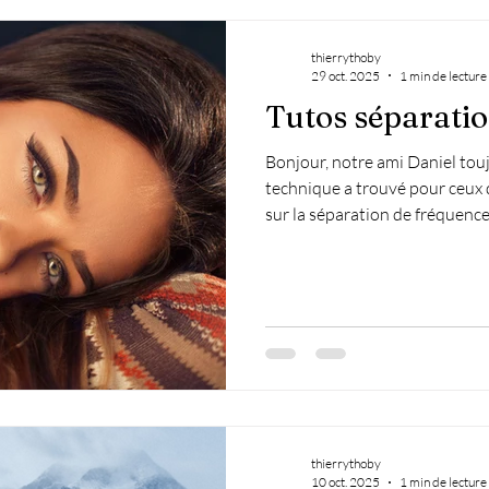
thierrythoby
29 oct. 2025
1 min de lecture
Tutos séparati
Bonjour, notre ami Daniel touj
technique a trouvé pour ceux q
sur la séparation de fréquence 
Qu'est-ce que la séparation d
le but de la séparation de fré
couleurs et la texture d’une i
différents. En photographie de
technique très utile pour retou
nous permet de tr
thierrythoby
10 oct. 2025
1 min de lecture