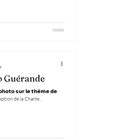
e
o Guérande
𝗽𝗵𝗼𝘁𝗼 𝘀𝘂𝗿 𝗹𝗲 𝘁𝗵𝗲̀𝗺𝗲 𝗱𝗲
doption de la Charte...