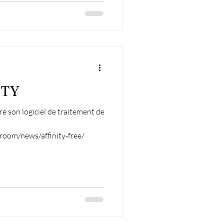
e PLAN B
ITY
re son logiciel de traitement de
oom/news/affinity-free/