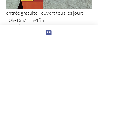
entrée gratuite - ouvert tous les jours
10h-13h/14h-18h
0
0
3
Rédigez un commentaire...
À propos
Indiquez dans cette rubrique des
manifestations sportives, c
...
Lire plus
membres
phloper1
S'abonner
phloper1
thierrythoby
S'abonner