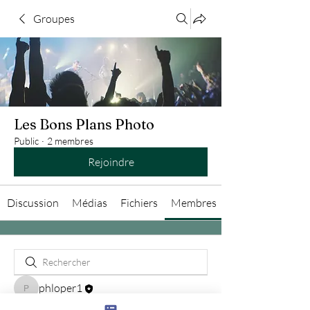
Groupes
Les Bons Plans Photo
Public
·
2 membres
Rejoindre
Discussion
Médias
Fichiers
Membres
phloper1
phloper1