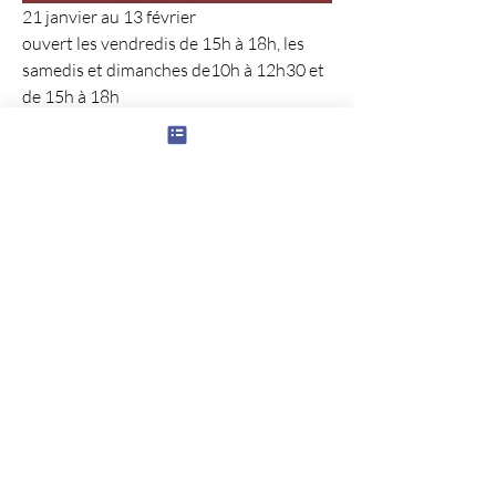
21 janvier au 13 février
ouvert les vendredis de 15h à 18h, les 
samedis et dimanches de10h à 12h30 et 
de 15h à 18h
0
0
2
Rédigez un commentaire...
À propos
Indiquez dans cette rubrique des
manifestations sportives, c
...
Lire plus
membres
phloper1
S'abonner
phloper1