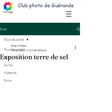
Club photo de Guérande
Post
Tous les posts
thierrythoby
Tous les posts
8 mai 2025
1 min de lecture
Exposition terre de sel
Expo
sortie
Materiel
Foire