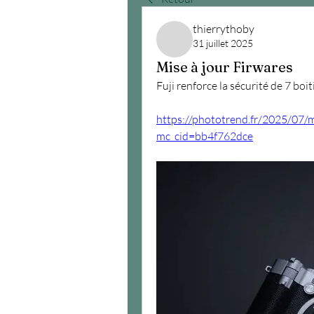
thierrythoby
31 juillet 2025
Mise à jour Firwares
Fuji renforce la sécurité de 7 boi
https://phototrend.fr/2025/07/mis
mc_cid=bb4f762dce