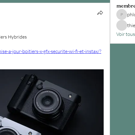
membr
phl
phloper1
thi
Voir tou
tiers Hybrides
e-a-jour-boitiers-x-gfx-securite-wi-fi-et-instax/?