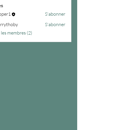
es
oper1
S'abonner
errythoby
S'abonner
s les membres (2)