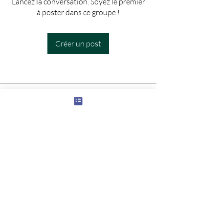
Lancez la conversation. Soyez le premier
à poster dans ce groupe !
Créer un post
À propos
Pour sortir de la morosité ambiante rien
de mieux que de rig
...
Lire plus
membres
phloper1
S'abonner
phloper1
thierrythoby
S'abonner
Voir tous les membres (2)