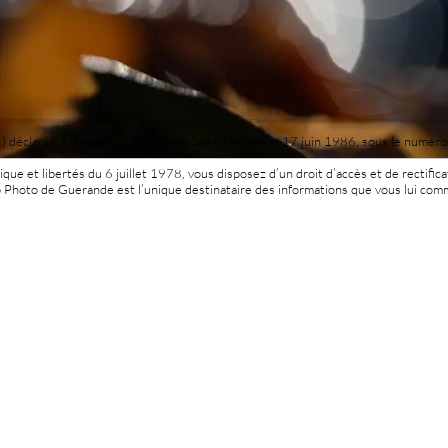
1) déclarée à la sous-préfecture de Saint-Nazaire le 17 juin 1986, sous le numér
ique et libertés du 6 juillet 1978, vous disposez d’un droit d’accès et de rectifica
 Photo de Guerande est l’unique destinataire des informations que vous lui com