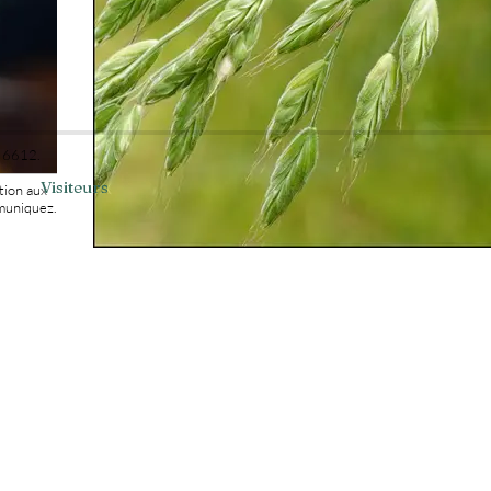
o 6612.
Visiteurs
tion aux
muniquez.