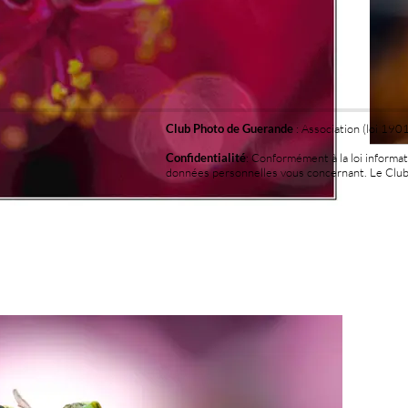
Club Photo de Guerande
: Association (loi 190
Confidentialité
: Conformément à la loi informat
données personnelles vous concernant. Le Club