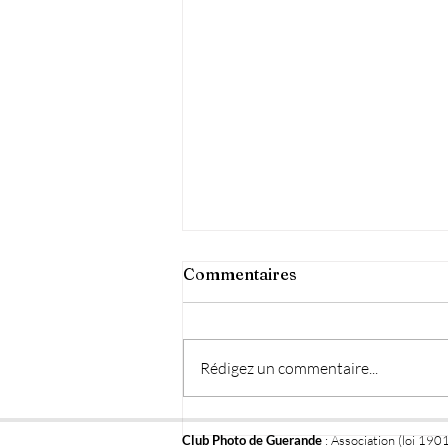
Commentaires
Rédigez un commentaire...
exposition '' Au quatre
Club Photo de Guerande
: Association (loi 190