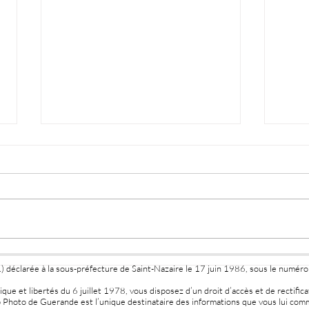
Logi
EXPOSITION JANIE
1) déclarée à la sous-préfecture de Saint-Nazaire le 17 juin 1986, sous le numér
FOURNET
ique et libertés du 6 juillet 1978, vous disposez d’un droit d’accès et de rectifica
 Photo de Guerande est l’unique destinataire des informations que vous lui com