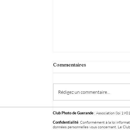
Commentaires
Rédigez un commentaire...
exposition '' Au quatre
Club Photo de Guerande
: Association (loi 190
coins du temps''
Confidentialité
: Conformément à la loi informat
données personnelles vous concernant. Le Club