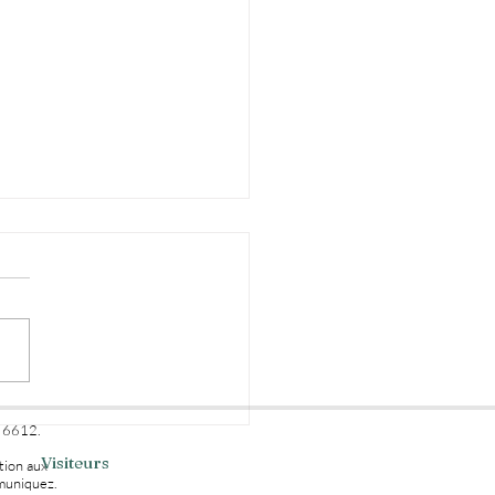
ciel AFFINITY
o 6612.
Visiteurs
tion aux
muniquez.