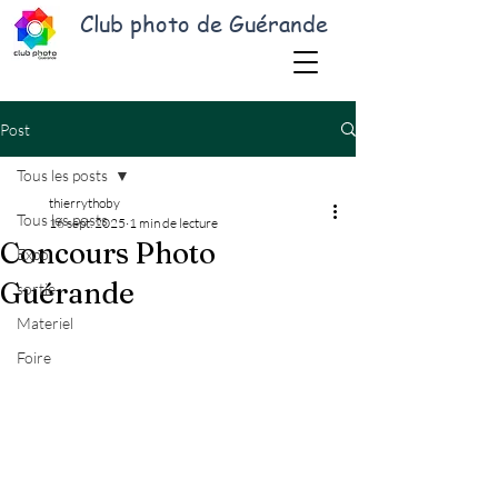
Club photo de Guérande
Post
Tous les posts
thierrythoby
Tous les posts
16 sept. 2025
1 min de lecture
Concours Photo
Expo
Guérande
sortie
Materiel
Foire