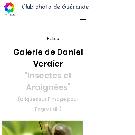
Club photo de Guérande
Retour
Galerie de Daniel
Verdier
"Insectes et
Araignées"
(Cliquez sur l'image pour
l'agrandir)